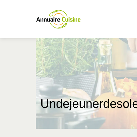
Un­dejeuner­deso­le