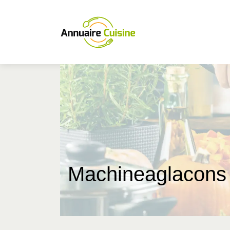
Machineag­la­cons